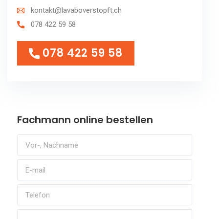
kontakt@lavaboverstopft.ch
078 422 59 58
078 422 59 58
078 422 59 58
Fachmann online bestellen