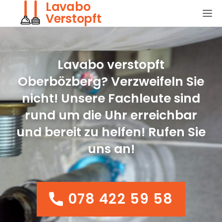
Lavabo
Verstopft
Lavabo verstopft
Oberbözberg? Verzweifeln Sie
nicht! Unsere Fachleute sind
rund um die Uhr erreichbar
und bereit zu helfen! Rufen Sie
uns an!
078 422 59 58
078 422 59 58