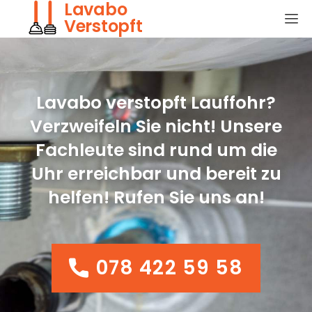
Lavabo
Verstopft
Lavabo verstopft Lauffohr?
Verzweifeln Sie nicht! Unsere
Fachleute sind rund um die
Uhr erreichbar und bereit zu
helfen! Rufen Sie uns an!
078 422 59 58
078 422 59 58