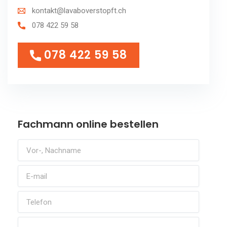
kontakt@lavaboverstopft.ch
078 422 59 58
078 422 59 58
078 422 59 58
Fachmann online bestellen