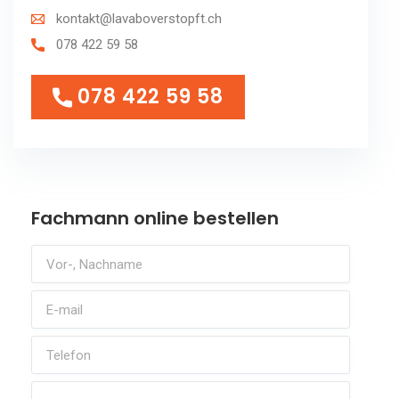
kontakt@lavaboverstopft.ch
078 422 59 58
078 422 59 58
078 422 59 58
Fachmann online bestellen