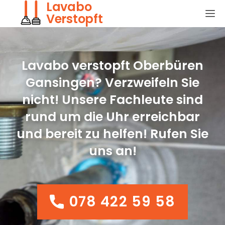
Lavabo
Verstopft
Lavabo verstopft Oberbüren
Gansingen? Verzweifeln Sie
nicht! Unsere Fachleute sind
rund um die Uhr erreichbar
und bereit zu helfen! Rufen Sie
uns an!
078 422 59 58
078 422 59 58