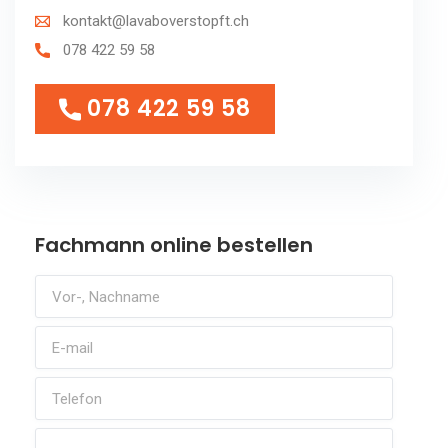
kontakt@lavaboverstopft.ch
078 422 59 58
078 422 59 58
078 422 59 58
Fachmann online bestellen