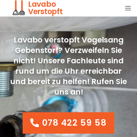
Lavabo
Verstopft
Lavabo verstopft Vogelsang
Gebenstorf? Verzweifeln Sie
nicht! Unsere Fachleute sind
rund um die Uhr erreichbar
und bereit zu helfen! Rufen Sie
uns an!
078 422 59 58
078 422 59 58