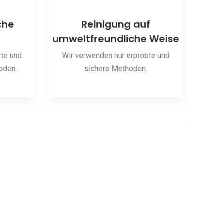
che
Reinigung auf
umweltfreundliche Weise
S
te und
Wir verwenden nur erprobte und
oden.
sichere Methoden.
Wir 
hab