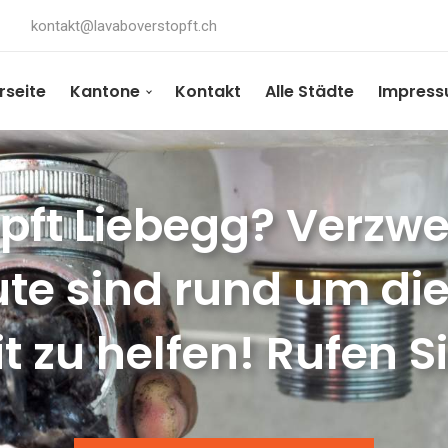
kontakt@lavaboverstopft.ch
rseite
Kantone
Kontakt
Alle Städte
Impres
ft Liebegg? Verzwei
te sind rund um die
t zu helfen! Rufen S