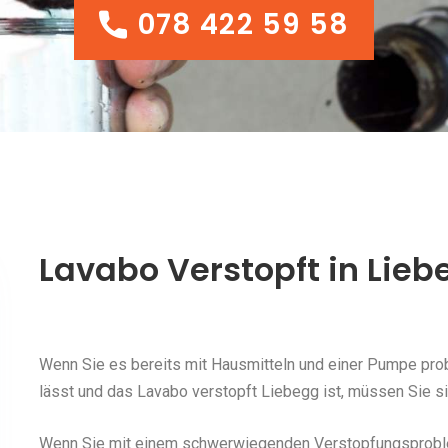
078 422 59 58
078 422 59 58
Lavabo Verstopft in Lieb
Wenn Sie es bereits mit Hausmitteln und einer Pumpe probi
lässt und das Lavabo verstopft Liebegg ist, müssen Sie si
Wenn Sie mit einem schwerwiegenden Verstopfungsproblem 