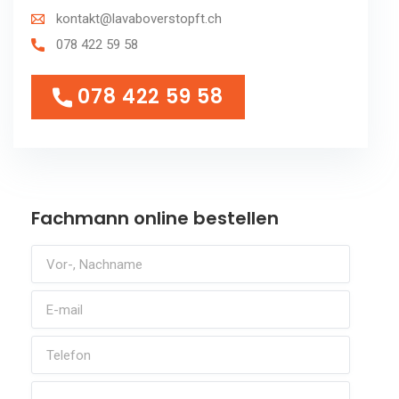
kontakt@lavaboverstopft.ch
078 422 59 58
078 422 59 58
078 422 59 58
Fachmann online bestellen