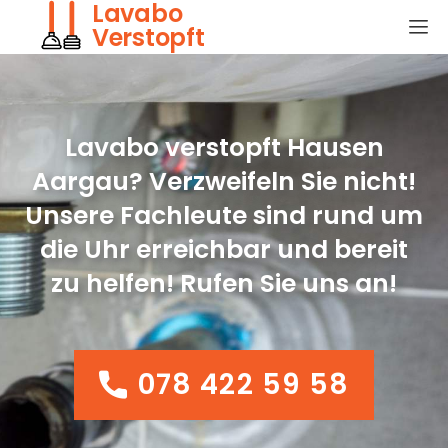
Lavabo
Verstopft
Lavabo verstopft Hausen
Aargau? Verzweifeln Sie nicht!
Unsere Fachleute sind rund um
die Uhr erreichbar und bereit
zu helfen! Rufen Sie uns an!
078 422 59 58
078 422 59 58