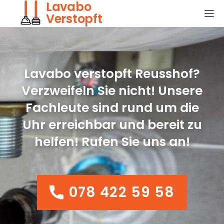
Lavabo
Verstopft
Lavabo verstopft Reusshof?
Verzweifeln Sie nicht! Unsere
Fachleute sind rund um die
Uhr erreichbar und bereit zu
helfen! Rufen Sie uns an!
078 422 59 58
078 422 59 58