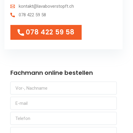
kontakt@lavaboverstopft.ch
078 422 59 58
078 422 59 58
078 422 59 58
Fachmann online bestellen