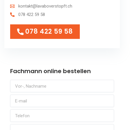
kontakt@lavaboverstopft.ch
078 422 59 58
078 422 59 58
078 422 59 58
Fachmann online bestellen