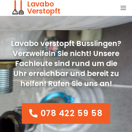
Lavabo
Verstopft
Lavabo verstopft Busslingen?
Verzweifeln Sie nicht! Unsere
Fachleute sind rund um die
Uhr erreichbar und bereit zu
helfen! Rufen Sie uns an!
078 422 59 58
078 422 59 58