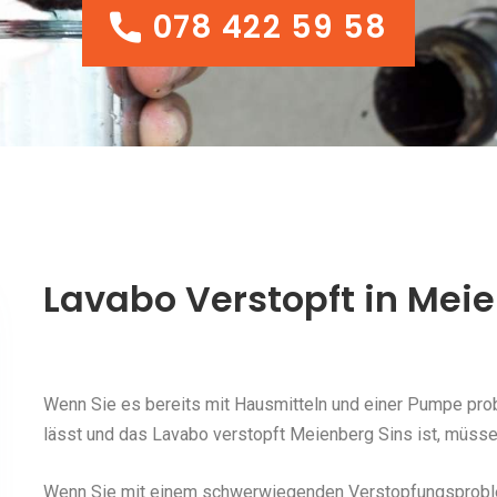
078 422 59 58
078 422 59 58
Lavabo Verstopft in Mei
Wenn Sie es bereits mit Hausmitteln und einer Pumpe probi
lässt und das Lavabo verstopft Meienberg Sins ist, müssen
Wenn Sie mit einem schwerwiegenden Verstopfungsproblem 