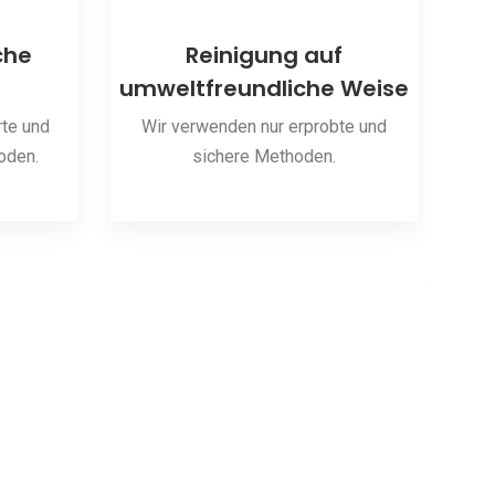
che
Reinigung auf
umweltfreundliche Weise
S
te und
Wir verwenden nur erprobte und
oden.
sichere Methoden.
Wir 
hab