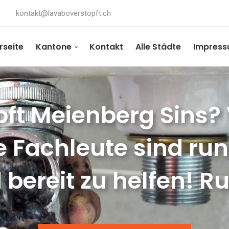
kontakt@lavaboverstopft.ch
rseite
Kantone
Kontakt
Alle Städte
Impres
ft Meienberg Sins? 
e Fachleute sind ru
 bereit zu helfen! Ru