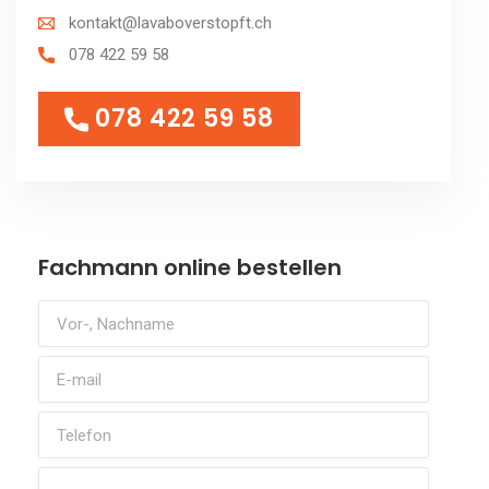
kontakt@lavaboverstopft.ch
078 422 59 58
078 422 59 58
078 422 59 58
Fachmann online bestellen