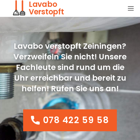
Lavabo
Verstopft
Lavabo verstopft Zeiningen?
Verzweifeln Sie nicht! Unsere
Fachleute sind rund um die
Uhr erreichbar und bereit zu
helfen! Rufen Sie uns an!
078 422 59 58
078 422 59 58