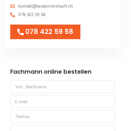
kontakt@lavaboverstopft.ch
078 422 59 58
078 422 59 58
078 422 59 58
Fachmann online bestellen