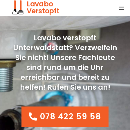
Lavabo
Verstopft
Lavabo verstopft
Unterwaldstatt? Verzweifeln
Sie nicht! Unsere Fachleute
sind rund um die Uhr
erreichbar und bereit zu
helfen! Rufen Sie uns an!
078 422 59 58
078 422 59 58