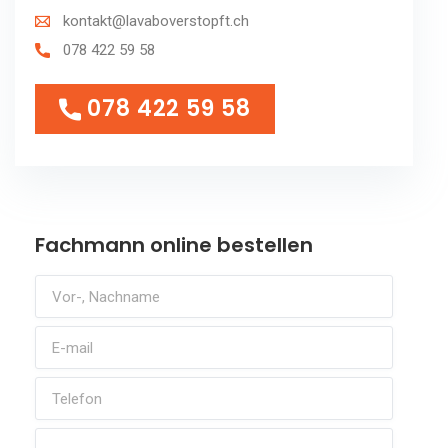
kontakt@lavaboverstopft.ch
078 422 59 58
078 422 59 58
078 422 59 58
Fachmann online bestellen