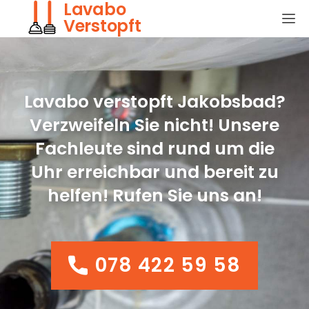
Lavabo
Verstopft
Lavabo verstopft Jakobsbad?
Verzweifeln Sie nicht! Unsere
Fachleute sind rund um die
Uhr erreichbar und bereit zu
helfen! Rufen Sie uns an!
078 422 59 58
078 422 59 58