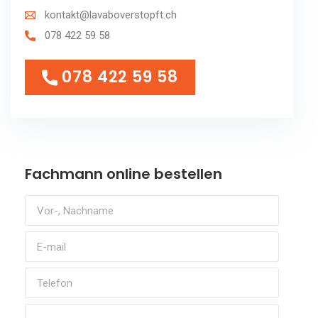
kontakt@lavaboverstopft.ch
078 422 59 58
078 422 59 58
078 422 59 58
Fachmann online bestellen