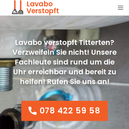
Lavabo
Verstopft
Lavabo verstopft Titterten?
Verzweifeln Sie nicht! Unsere
Fachleute sind rund um die
Uhr erreichbar und bereit zu
helfen! Rufen Sie uns an!
078 422 59 58
078 422 59 58