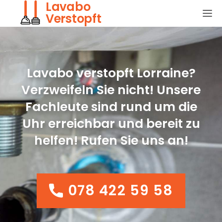
Lavabo
Verstopft
Lavabo verstopft Lorraine?
Verzweifeln Sie nicht! Unsere
Fachleute sind rund um die
Uhr erreichbar und bereit zu
helfen! Rufen Sie uns an!
078 422 59 58
078 422 59 58