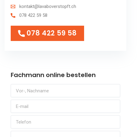
kontakt@lavaboverstopft.ch
078 422 59 58
078 422 59 58
078 422 59 58
Fachmann online bestellen