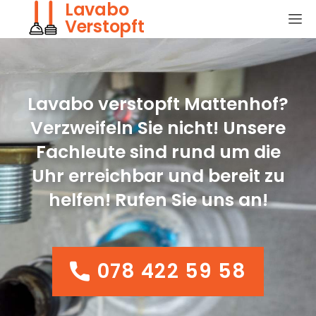
Lavabo
Verstopft
Lavabo verstopft Mattenhof?
Verzweifeln Sie nicht! Unsere
Fachleute sind rund um die
Uhr erreichbar und bereit zu
helfen! Rufen Sie uns an!
078 422 59 58
078 422 59 58