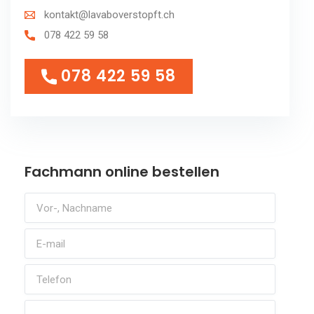
kontakt@lavaboverstopft.ch
078 422 59 58
078 422 59 58
078 422 59 58
Fachmann online bestellen