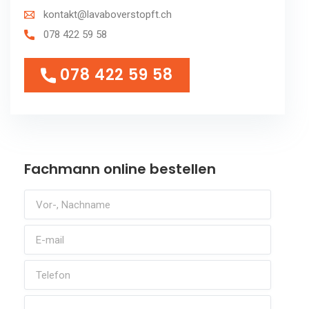
kontakt@lavaboverstopft.ch
078 422 59 58
078 422 59 58
078 422 59 58
Fachmann online bestellen