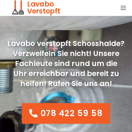
Lavabo
Verstopft
Lavabo verstopft Schosshalde?
Verzweifeln Sie nicht! Unsere
Fachleute sind rund um die
Uhr erreichbar und bereit zu
helfen! Rufen Sie uns an!
078 422 59 58
078 422 59 58