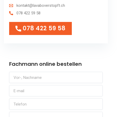
kontakt@lavaboverstopft.ch
078 422 59 58
078 422 59 58
078 422 59 58
Fachmann online bestellen