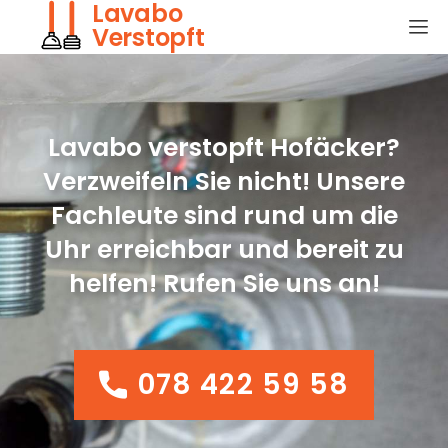
Lavabo
Verstopft
Lavabo verstopft Hofäcker?
Verzweifeln Sie nicht! Unsere
Fachleute sind rund um die
Uhr erreichbar und bereit zu
helfen! Rufen Sie uns an!
078 422 59 58
078 422 59 58