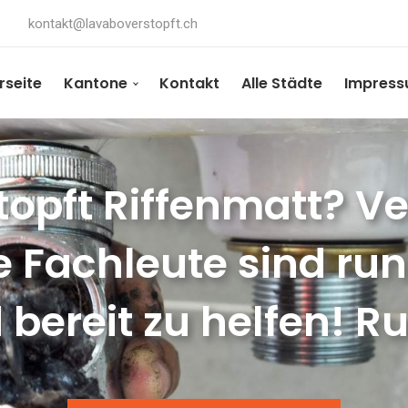
kontakt@lavaboverstopft.ch
rseite
Kantone
Kontakt
Alle Städte
Impres
opft Riffenmatt? Ve
e Fachleute sind ru
 bereit zu helfen! Ru