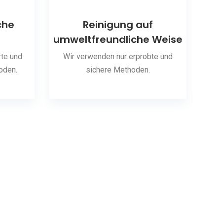
che
Reinigung auf
umweltfreundliche Weise
S
te und
Wir verwenden nur erprobte und
oden.
sichere Methoden.
Wir 
hab