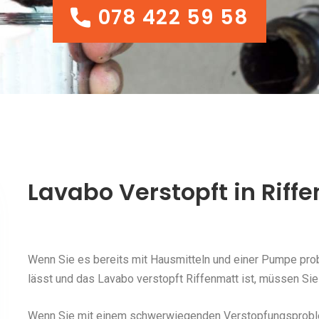
078 422 59 58
078 422 59 58
Lavabo Verstopft in Riff
Wenn Sie es bereits mit Hausmitteln und einer Pumpe probi
lässt und das Lavabo verstopft Riffenmatt ist, müssen Sie
Wenn Sie mit einem schwerwiegenden Verstopfungsproblem 