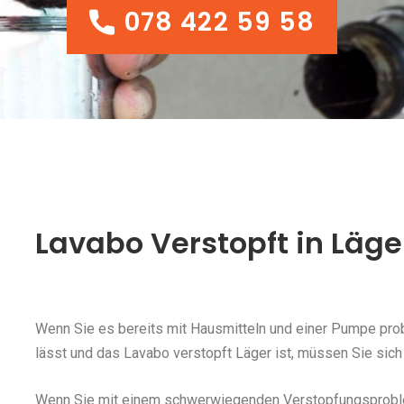
078 422 59 58
078 422 59 58
Lavabo Verstopft in Läge
Wenn Sie es bereits mit Hausmitteln und einer Pumpe probi
lässt und das Lavabo verstopft Läger ist, müssen Sie sich
Wenn Sie mit einem schwerwiegenden Verstopfungsproblem 