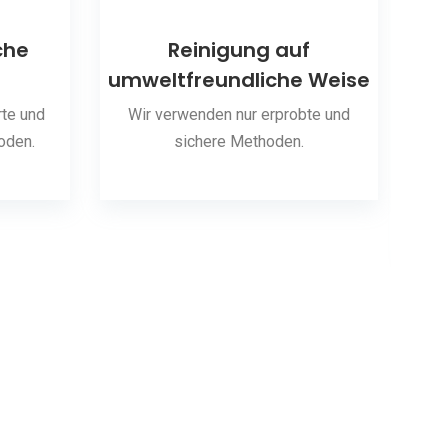
che
Reinigung auf
umweltfreundliche Weise
S
te und
Wir verwenden nur erprobte und
oden.
sichere Methoden.
Wir 
hab