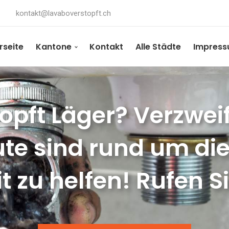
kontakt@lavaboverstopft.ch
rseite
Kantone
Kontakt
Alle Städte
Impres
pft Läger? Verzweif
te sind rund um die
t zu helfen! Rufen S