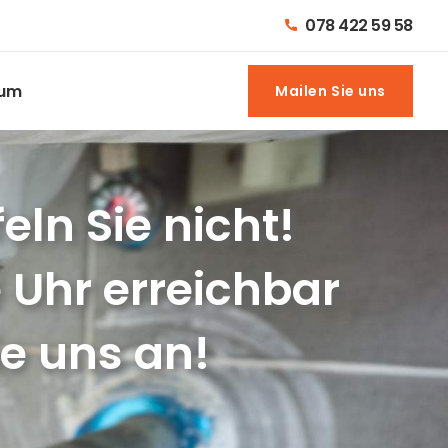
078 422 59 58
sum
Mailen Sie uns
Mailen Sie uns
eln Sie nicht!
 Uhr erreichbar
ie uns an!