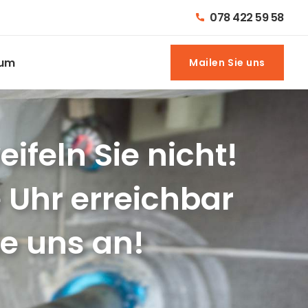
078 422 59 58
sum
Mailen Sie uns
Mailen Sie uns
feln Sie nicht!
 Uhr erreichbar
ie uns an!