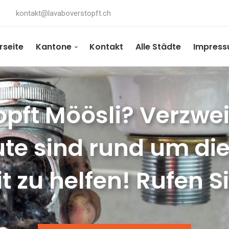
kontakt@lavaboverstopft.ch
rseite
Kantone
Kontakt
Alle Städte
Impres
pft Möösli? Verzweif
te sind rund um die
t zu helfen! Rufen S