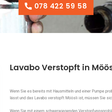
078 422 59 58
078 422 59 58
Lavabo Verstopft in Möös
Wenn Sie es bereits mit Hausmitteln und einer Pumpe probi
lässt und das Lavabo verstopft Möösli ist, müssen Sie sic
Wenn Sie mit einem schwerwiegenden Verstopfungsproblem 