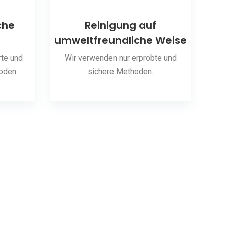
che
Reinigung auf
umweltfreundliche Weise
S
te und
Wir verwenden nur erprobte und
oden.
sichere Methoden.
Wir 
hab