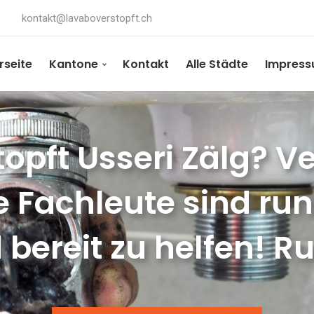
kontakt@lavaboverstopft.ch
rseite
Kantone
Kontakt
Alle Städte
Impres
opft Usseri Zälg? Ve
e Fachleute sind ru
 bereit zu helfen! Ru