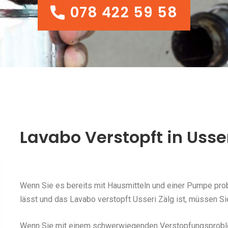
078 422 59 58
078 422 59 58
Lavabo Verstopft in Usse
Wenn Sie es bereits mit Hausmitteln und einer Pumpe probi
lässt und das Lavabo verstopft Usseri Zälg ist, müssen Si
Wenn Sie mit einem schwerwiegenden Verstopfungsproblem 