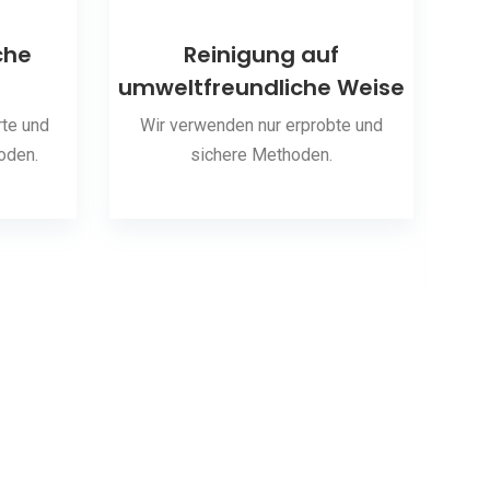
che
Reinigung auf
umweltfreundliche Weise
S
te und
Wir verwenden nur erprobte und
oden.
sichere Methoden.
Wir 
hab