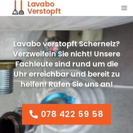
Lavabo
Verstopft
Lavabo verstopft Schernelz?
Verzweifeln Sie nicht! Unsere
Fachleute sind rund um die
Uhr erreichbar und bereit zu
helfen! Rufen Sie uns an!
078 422 59 58
078 422 59 58