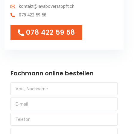
kontakt@lavaboverstopft.ch
078 422 59 58
078 422 59 58
078 422 59 58
Fachmann online bestellen