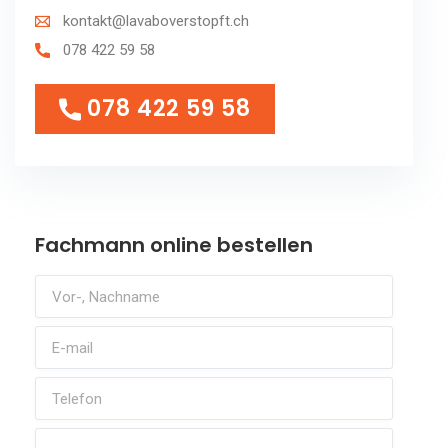
kontakt@lavaboverstopft.ch
078 422 59 58
078 422 59 58
078 422 59 58
Fachmann online bestellen