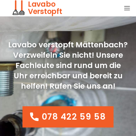
Lavabo
Verstopft
Lavabo verstopft Mättenbach?
Verzweifeln Sie nicht! Unsere
Fachleute sind rund um die
Uhr erreichbar und bereit zu
helfen! Rufen Sie uns an!
078 422 59 58
078 422 59 58