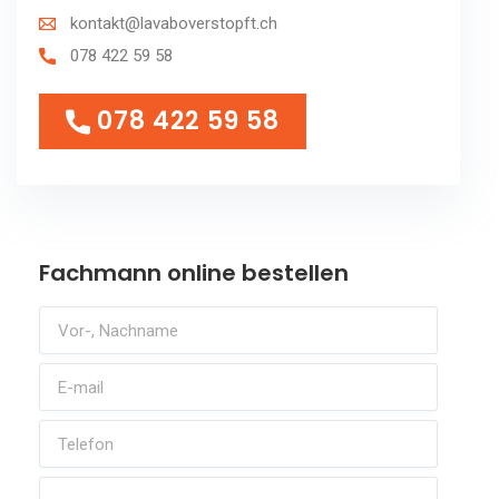
kontakt@lavaboverstopft.ch
078 422 59 58
078 422 59 58
078 422 59 58
Fachmann online bestellen