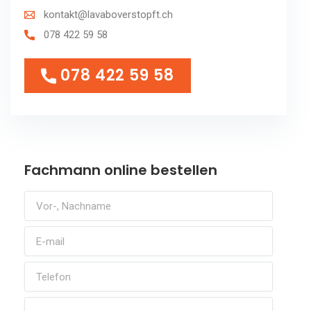
kontakt@lavaboverstopft.ch
078 422 59 58
078 422 59 58
078 422 59 58
Fachmann online bestellen