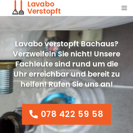
Lavabo
Verstopft
Lavabo verstopft Bachaus?
Verzweifeln Sie nicht! Unsere
Fachleute sind rund um die
Uhr erreichbar und bereit zu
helfen! Rufen Sie uns an!
078 422 59 58
078 422 59 58