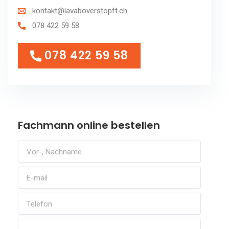
kontakt@lavaboverstopft.ch
078 422 59 58
078 422 59 58
078 422 59 58
Fachmann online bestellen