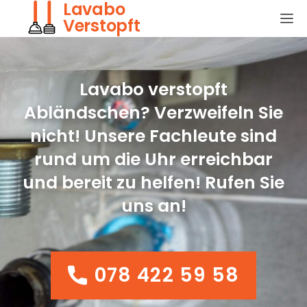
Lavabo
Verstopft
Lavabo verstopft
Abländschen? Verzweifeln Sie
nicht! Unsere Fachleute sind
rund um die Uhr erreichbar
und bereit zu helfen! Rufen Sie
uns an!
078 422 59 58
078 422 59 58