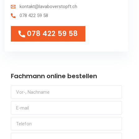
kontakt@lavaboverstopft.ch
078 422 59 58
078 422 59 58
078 422 59 58
Fachmann online bestellen