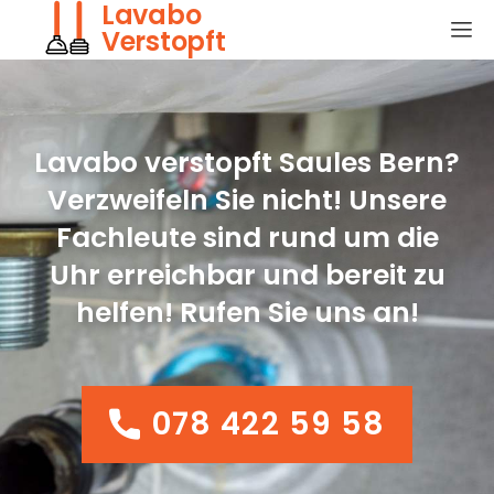
Lavabo
Verstopft
Lavabo verstopft Saules Bern?
Verzweifeln Sie nicht! Unsere
Fachleute sind rund um die
Uhr erreichbar und bereit zu
helfen! Rufen Sie uns an!
078 422 59 58
078 422 59 58