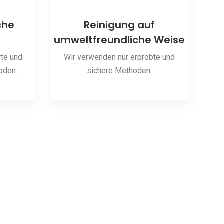
che
Reinigung auf
umweltfreundliche Weise
S
te und
Wir verwenden nur erprobte und
oden.
sichere Methoden.
Wir 
hab