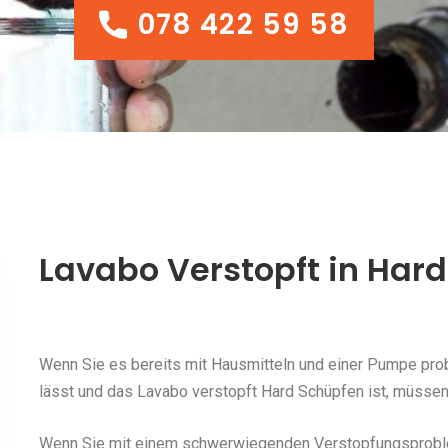
078 422 59 58
078 422 59 58
Lavabo Verstopft in Har
Wenn Sie es bereits mit Hausmitteln und einer Pumpe probi
lässt und das Lavabo verstopft Hard Schüpfen ist, müssen 
Wenn Sie mit einem schwerwiegenden Verstopfungsproblem 