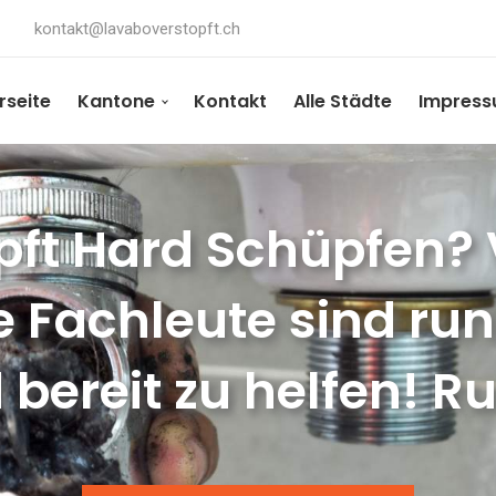
kontakt@lavaboverstopft.ch
rseite
Kantone
Kontakt
Alle Städte
Impres
pft Hard Schüpfen? V
e Fachleute sind ru
 bereit zu helfen! Ru