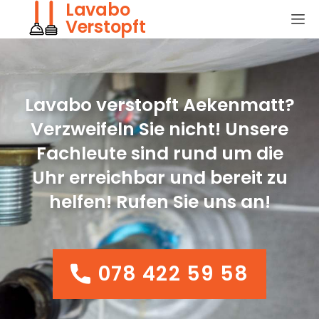
Lavabo
Verstopft
Lavabo verstopft Aekenmatt?
Verzweifeln Sie nicht! Unsere
Fachleute sind rund um die
Uhr erreichbar und bereit zu
helfen! Rufen Sie uns an!
078 422 59 58
078 422 59 58