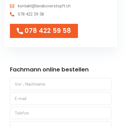
kontakt@lavaboverstopft.ch
078 422 59 58
078 422 59 58
078 422 59 58
Fachmann online bestellen