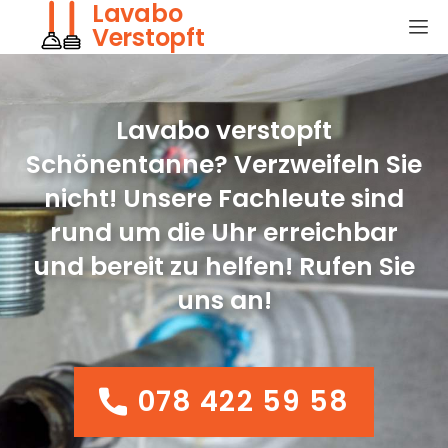
Lavabo
Verstopft
Lavabo verstopft
Schönentanne? Verzweifeln Sie
nicht! Unsere Fachleute sind
rund um die Uhr erreichbar
und bereit zu helfen! Rufen Sie
uns an!
078 422 59 58
078 422 59 58