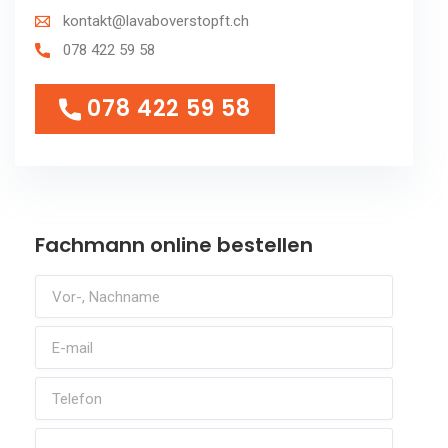
kontakt@lavaboverstopft.ch
078 422 59 58
078 422 59 58
078 422 59 58
Fachmann online bestellen