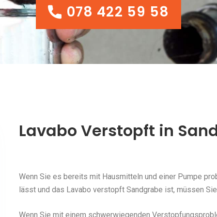
078 422 59 58
078 422 59 58
Lavabo Verstopft in San
Wenn Sie es bereits mit Hausmitteln und einer Pumpe probi
lässt und das Lavabo verstopft Sandgrabe ist, müssen Sie 
Wenn Sie mit einem schwerwiegenden Verstopfungsproblem 