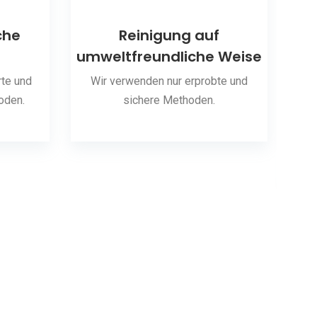
che
Reinigung auf
umweltfreundliche Weise
S
te und
Wir verwenden nur erprobte und
oden.
sichere Methoden.
Wir 
hab