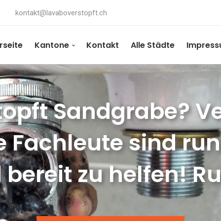
kontakt@lavaboverstopft.ch
rseite
Kantone
Kontakt
Alle Städte
Impres
opft Sandgrabe? Ve
e Fachleute sind ru
 bereit zu helfen! Ru