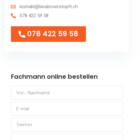
kontakt@lavaboverstopft.ch
078 422 59 58
078 422 59 58
078 422 59 58
Fachmann online bestellen