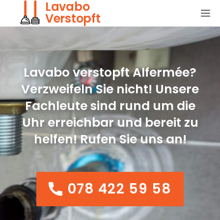
Lavabo
Verstopft
Lavabo verstopft Alfermée?
Verzweifeln Sie nicht! Unsere
Fachleute sind rund um die
Uhr erreichbar und bereit zu
helfen! Rufen Sie uns an!
078 422 59 58
078 422 59 58