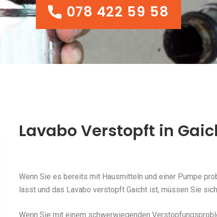
078 422 59 58
078 422 59 58
Lavabo Verstopft in Gaic
Wenn Sie es bereits mit Hausmitteln und einer Pumpe probi
lässt und das Lavabo verstopft Gaicht ist, müssen Sie sich
Wenn Sie mit einem schwerwiegenden Verstopfungsproblem 