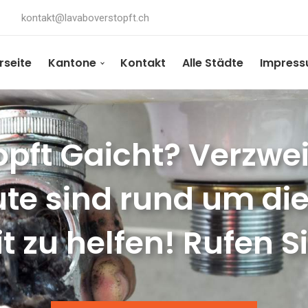
kontakt@lavaboverstopft.ch
rseite
Kantone
Kontakt
Alle Städte
Impres
pft Gaicht? Verzweif
te sind rund um die
t zu helfen! Rufen S