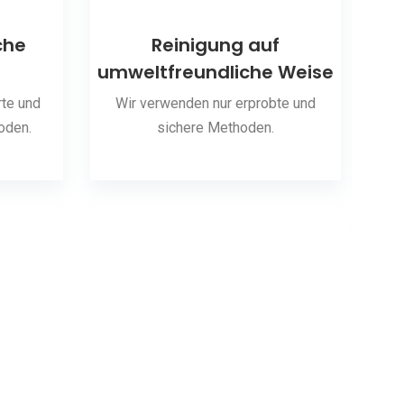
che
Reinigung auf
umweltfreundliche Weise
S
te und
Wir verwenden nur erprobte und
oden.
sichere Methoden.
Wir 
hab