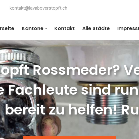
kontakt@lavaboverstopft.ch
rseite
Kantone
Kontakt
Alle Städte
Impres
opft Rossmeder? Ve
e Fachleute sind ru
 bereit zu helfen! Ru