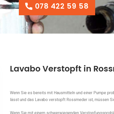
078 422 59 58
078 422 59 58
Lavabo Verstopft in Ros
Wenn Sie es bereits mit Hausmitteln und einer Pumpe probi
lässt und das Lavabo verstopft Rossmeder ist, müssen Sie
Wenn Sie mit einem schwerwiegenden Verstopfungsproblem 