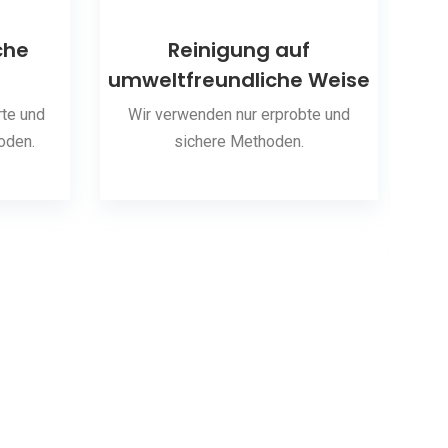
che
Reinigung auf
umweltfreundliche Weise
S
te und
Wir verwenden nur erprobte und
oden.
sichere Methoden.
Wir 
hab