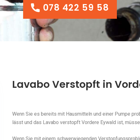
078 422 59 58
078 422 59 58
Lavabo Verstopft in Vor
Wenn Sie es bereits mit Hausmitteln und einer Pumpe probi
lässt und das Lavabo verstopft Vordere Eywald ist, müssen
Wenn Sie mit einem schwerwiegenden Verstopfungsproblem 