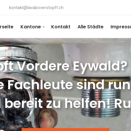
kontakt@lavaboverstopft.ch
rseite
Kantone
Kontakt
Alle Städte
Impres
ft Vordere Eywald? 
e Fachleute sind ru
 bereit zu helfen! Ru