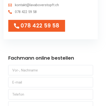
kontakt@lavaboverstopft.ch
078 422 59 58
078 422 59 58
078 422 59 58
Fachmann online bestellen