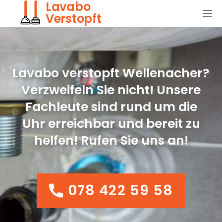
Lavabo
Verstopft
Lavabo verstopft Wellenacher?
Verzweifeln Sie nicht! Unsere
Fachleute sind rund um die
Uhr erreichbar und bereit zu
helfen! Rufen Sie uns an!
078 422 59 58
078 422 59 58