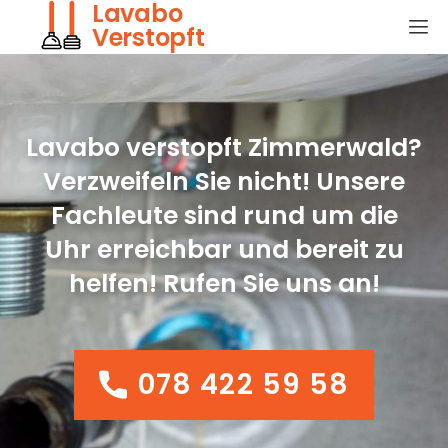
Lavabo
Verstopft
Lavabo verstopft Zimmerwald?
Verzweifeln Sie nicht! Unsere
Fachleute sind rund um die
Uhr erreichbar und bereit zu
helfen! Rufen Sie uns an!
078 422 59 58
078 422 59 58