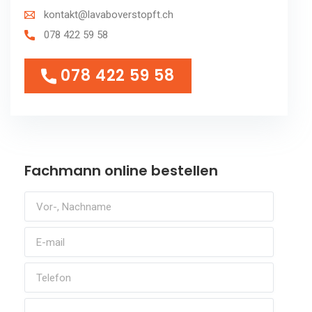
kontakt@lavaboverstopft.ch
078 422 59 58
078 422 59 58
078 422 59 58
Fachmann online bestellen