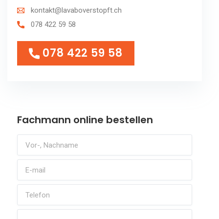
kontakt@lavaboverstopft.ch
078 422 59 58
078 422 59 58
078 422 59 58
Fachmann online bestellen