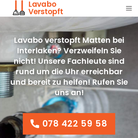
Lavabo
Verstopft
Lavabo verstopft Matten bei
Interlaken? Verzweifeln Sie
nicht! Unsere Fachleute sind
rund um die Uhr erreichbar
und bereit zu helfen! Rufen Sie
uns an!
078 422 59 58
078 422 59 58