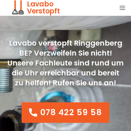
Lavabo
Verstopft
Lavabo verstopft Ringgenberg
BE? Verzweifeln Sie nicht!
Unsere Fachleute sind rund um
die Uhr erreichbar und bereit
zu helfen! Rufen Sie uns an!
078 422 59 58
078 422 59 58