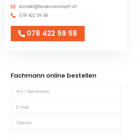
kontakt@lavaboverstopft.ch
078 422 59 58
078 422 59 58
078 422 59 58
Fachmann online bestellen