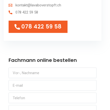
kontakt@lavaboverstopft.ch
078 422 59 58
078 422 59 58
078 422 59 58
Fachmann online bestellen