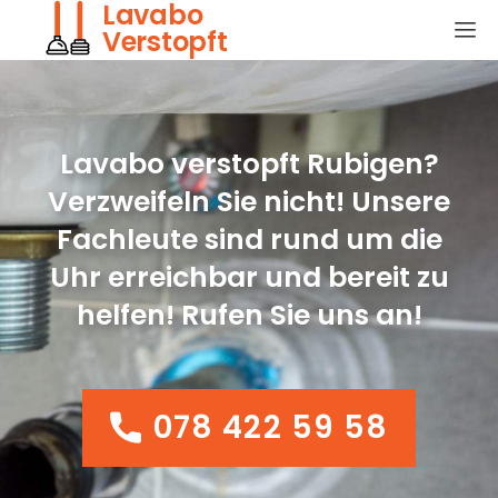
Lavabo
Verstopft
Lavabo verstopft Rubigen?
Verzweifeln Sie nicht! Unsere
Fachleute sind rund um die
Uhr erreichbar und bereit zu
helfen! Rufen Sie uns an!
078 422 59 58
078 422 59 58