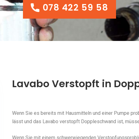
078 422 59 58
078 422 59 58
Lavabo Verstopft in Do
Wenn Sie es bereits mit Hausmitteln und einer Pumpe probi
lässt und das Lavabo verstopft Doppleschwand ist, müssen
Wenn Sie mit einem schwerwiegenden Verstopfungsproblem 