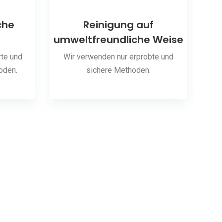
che
Reinigung auf
umweltfreundliche Weise
S
te und
Wir verwenden nur erprobte und
oden.
sichere Methoden.
Wir 
hab