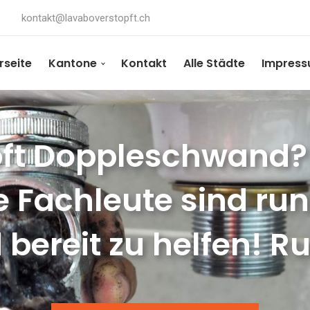
kontakt@lavaboverstopft.ch
rseite
Kantone
Kontakt
Alle Städte
Impres
ft Doppleschwand? 
e Fachleute sind ru
 bereit zu helfen! Ru