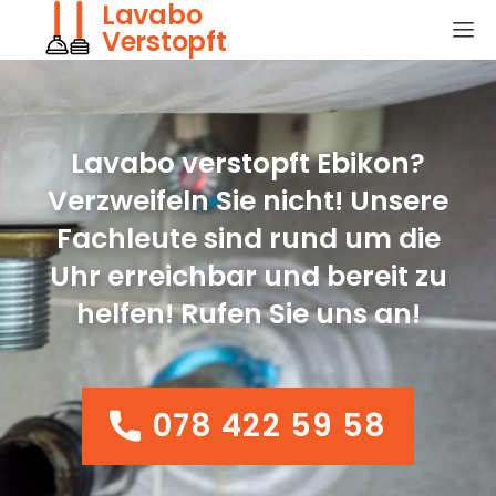
Lavabo
Verstopft
Lavabo verstopft Ebikon?
Verzweifeln Sie nicht! Unsere
Fachleute sind rund um die
Uhr erreichbar und bereit zu
helfen! Rufen Sie uns an!
078 422 59 58
078 422 59 58