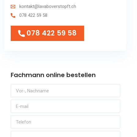
kontakt@lavaboverstopft.ch
078 422 59 58
078 422 59 58
078 422 59 58
Fachmann online bestellen