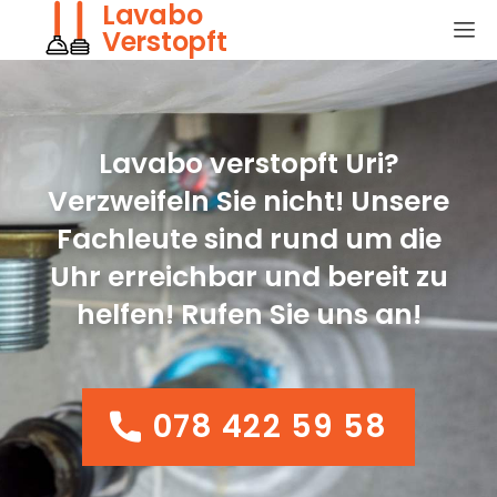
Lavabo
Verstopft
Lavabo verstopft Uri?
Verzweifeln Sie nicht! Unsere
Fachleute sind rund um die
Uhr erreichbar und bereit zu
helfen! Rufen Sie uns an!
078 422 59 58
078 422 59 58