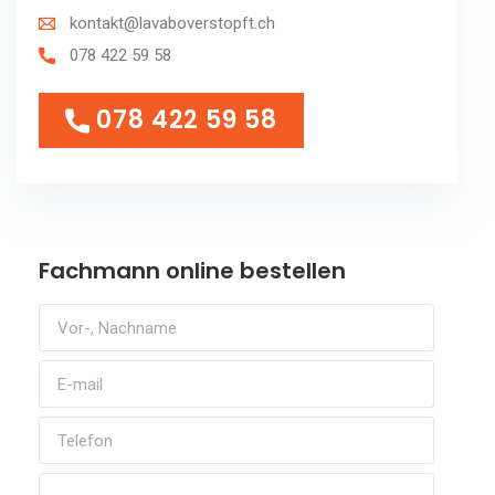
kontakt@lavaboverstopft.ch
078 422 59 58
078 422 59 58
078 422 59 58
Fachmann online bestellen